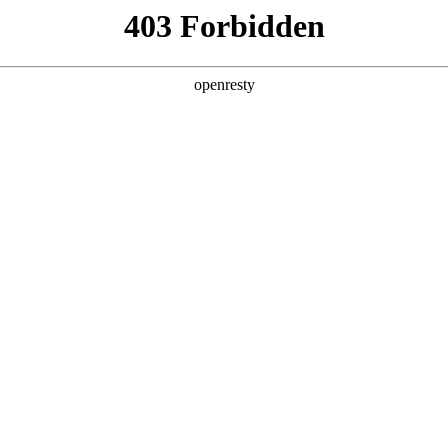
牌天地
预约品鉴
验，感受z6mg人生就是博汽车的驾乘动力，我们将根据
，以便更好为您提供试驾服务，信息提交成功后，服务中心
动与您联系！
1.选择您要驾驶的车型
全新一代 瑞虎9
瑞虎9X