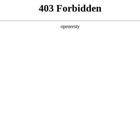
牌天地
全新一代 瑞虎9
瑞虎9X